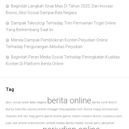
Beginilah Langkah Sinar Mas Di Tahun 2025, Dari Inovasi
Bisnis, Aksi Sosial Sampai Bela Negara
Dampak Teknologi Terhadap Tren Permainan Togel Online
Yang Berkembang Saat Ini
Menilai Dampak Pemblokiran Konten Perjudian Online
Terhadap Pengurangan Aktivitas Perjudian
Beginilah Peran Media Sosial Terhadap Peningkatan Kualitas
Konten Di Platform Berita Online
Tag
berita online
aksi sosial
aneh
bela negara
berita unik
brasil
bursa transfer
casino online
chatgpt
chazaqradio.com
dunia maya
emmanuel
macron
erik ten hag
game
game online
game steam
inovasi bisnis
isvoranu.com
judi slot online
manchester united
media berita
media sosial
paris
penjahat