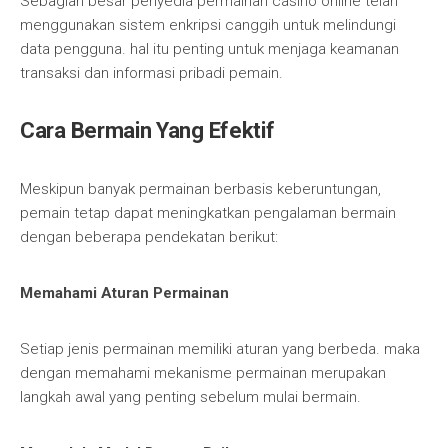
Sebagian besar penyedia permainan casino online telah
menggunakan sistem enkripsi canggih untuk melindungi
data pengguna. hal itu penting untuk menjaga keamanan
transaksi dan informasi pribadi pemain.
Cara Bermain Yang Efektif
Meskipun banyak permainan berbasis keberuntungan,
pemain tetap dapat meningkatkan pengalaman bermain
dengan beberapa pendekatan berikut:
Memahami Aturan Permainan
Setiap jenis permainan memiliki aturan yang berbeda. maka
dengan memahami mekanisme permainan merupakan
langkah awal yang penting sebelum mulai bermain.