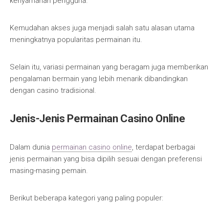
kenyamanan pengguna.
Kemudahan akses juga menjadi salah satu alasan utama
meningkatnya popularitas permainan itu.
Selain itu, variasi permainan yang beragam juga memberikan
pengalaman bermain yang lebih menarik dibandingkan
dengan casino tradisional.
Jenis-Jenis Permainan Casino Online
Dalam dunia
permainan casino online
, terdapat berbagai
jenis permainan yang bisa dipilih sesuai dengan preferensi
masing-masing pemain.
Berikut beberapa kategori yang paling populer: