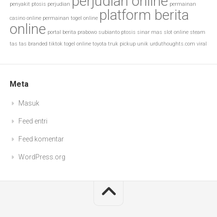
perjudian online
penyakit ptosis
perjudian
permainan
platform berita
casino online
permainan togel online
online
portal berita
prabowo subianto
ptosis
sinar mas
slot online
steam
tas
tas branded
tiktok
togel online
toyota
truk pickup
unik
urduthoughts.com
viral
Meta
Masuk
Feed entri
Feed komentar
WordPress.org