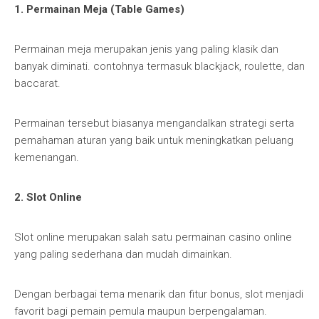
1. Permainan Meja (Table Games)
Permainan meja merupakan jenis yang paling klasik dan
banyak diminati. contohnya termasuk blackjack, roulette, dan
baccarat.
Permainan tersebut biasanya mengandalkan strategi serta
pemahaman aturan yang baik untuk meningkatkan peluang
kemenangan.
2. Slot Online
Slot online merupakan salah satu permainan casino online
yang paling sederhana dan mudah dimainkan.
Dengan berbagai tema menarik dan fitur bonus, slot menjadi
favorit bagi pemain pemula maupun berpengalaman.