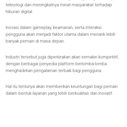
teknologi dan meningkatnya minat masyarakat terhadap
hiburan digital.
Inovasi dalam gameplay, keamanan, serta interaksi
pengguna akan menjadi faktor utama dalam menarik lebih
banyak pemain di masa depan.
Industri tersebut juga diperkirakan akan semakin kompetitif,
dengan berbagai penyedia platform berlomba-lomba
menghadirkan pengalaman terbaik bagi pengguna.
Hal itu tentunya akan memberikan keuntungan bagi pemain
dalam bentuk layanan yang lebih berkualitas dan inovatif.