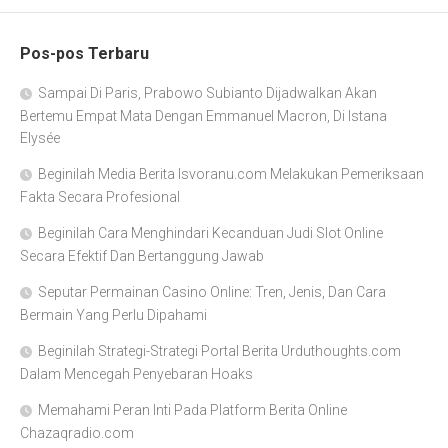
Pos-pos Terbaru
Sampai Di Paris, Prabowo Subianto Dijadwalkan Akan
Bertemu Empat Mata Dengan Emmanuel Macron, Di Istana
Elysée
Beginilah Media Berita Isvoranu.com Melakukan Pemeriksaan
Fakta Secara Profesional
Beginilah Cara Menghindari Kecanduan Judi Slot Online
Secara Efektif Dan Bertanggung Jawab
Seputar Permainan Casino Online: Tren, Jenis, Dan Cara
Bermain Yang Perlu Dipahami
Beginilah Strategi-Strategi Portal Berita Urduthoughts.com
Dalam Mencegah Penyebaran Hoaks
Memahami Peran Inti Pada Platform Berita Online
Chazaqradio.com