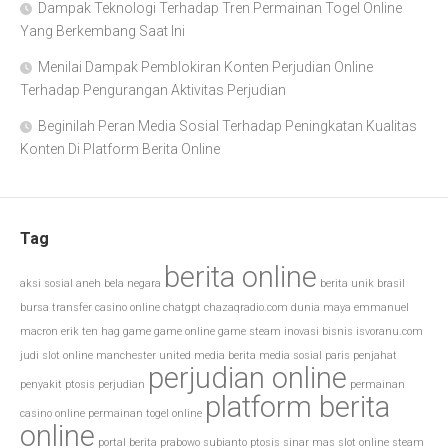
Dampak Teknologi Terhadap Tren Permainan Togel Online
Yang Berkembang Saat Ini
Menilai Dampak Pemblokiran Konten Perjudian Online
Terhadap Pengurangan Aktivitas Perjudian
Beginilah Peran Media Sosial Terhadap Peningkatan Kualitas
Konten Di Platform Berita Online
Tag
berita online
aksi sosial
aneh
bela negara
berita unik
brasil
bursa transfer
casino online
chatgpt
chazaqradio.com
dunia maya
emmanuel
macron
erik ten hag
game
game online
game steam
inovasi bisnis
isvoranu.com
judi slot online
manchester united
media berita
media sosial
paris
penjahat
perjudian online
penyakit ptosis
perjudian
permainan
platform berita
casino online
permainan togel online
online
portal berita
prabowo subianto
ptosis
sinar mas
slot online
steam