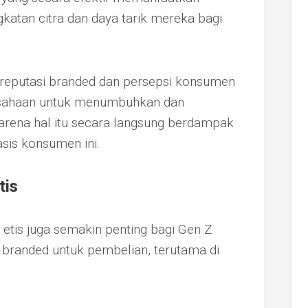
ingkatan citra dan daya tarik mereka bagi
 reputasi branded dan persepsi konsumen
usahaan untuk menumbuhkan dan
arena hal itu secara langsung berdampak
is konsumen ini.
tis
ik etis juga semakin penting bagi Gen Z
randed untuk pembelian, terutama di