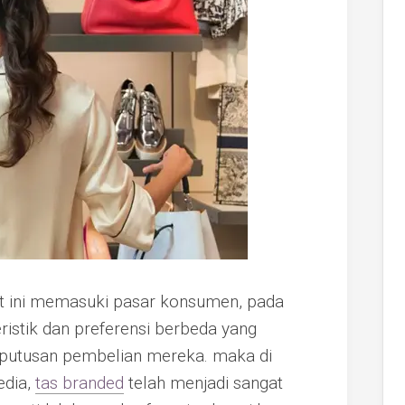
at ini memasuki pasar konsumen, pada
ristik dan preferensi berbeda yang
eputusan pembelian mereka. maka di
edia,
tas branded
telah menjadi sangat