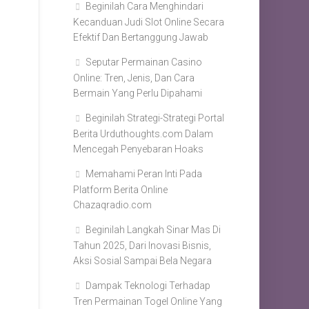
Beginilah Cara Menghindari
Kecanduan Judi Slot Online Secara
Efektif Dan Bertanggung Jawab
Seputar Permainan Casino
Online: Tren, Jenis, Dan Cara
Bermain Yang Perlu Dipahami
Beginilah Strategi-Strategi Portal
Berita Urduthoughts.com Dalam
Mencegah Penyebaran Hoaks
Memahami Peran Inti Pada
Platform Berita Online
Chazaqradio.com
Beginilah Langkah Sinar Mas Di
Tahun 2025, Dari Inovasi Bisnis,
Aksi Sosial Sampai Bela Negara
Dampak Teknologi Terhadap
Tren Permainan Togel Online Yang