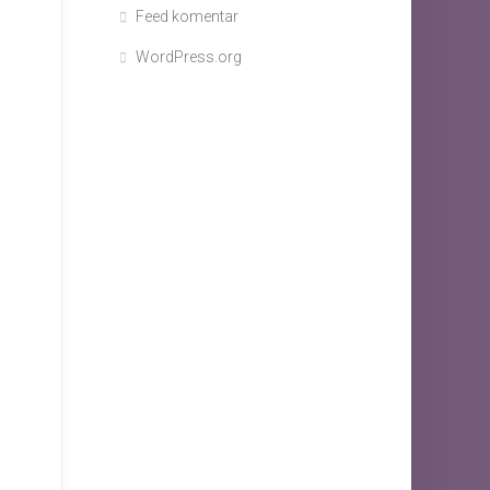
Feed komentar
WordPress.org