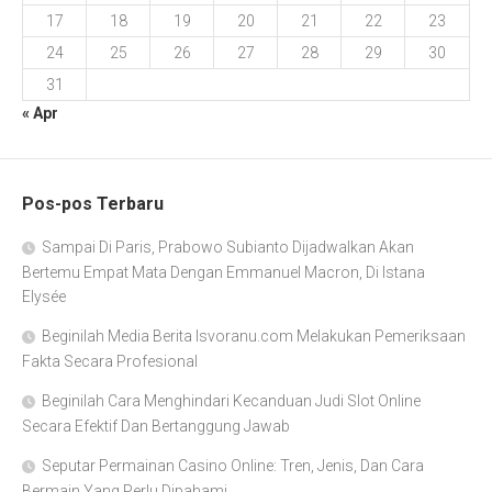
17
18
19
20
21
22
23
24
25
26
27
28
29
30
31
« Apr
Pos-pos Terbaru
Sampai Di Paris, Prabowo Subianto Dijadwalkan Akan
Bertemu Empat Mata Dengan Emmanuel Macron, Di Istana
Elysée
Beginilah Media Berita Isvoranu.com Melakukan Pemeriksaan
Fakta Secara Profesional
Beginilah Cara Menghindari Kecanduan Judi Slot Online
Secara Efektif Dan Bertanggung Jawab
Seputar Permainan Casino Online: Tren, Jenis, Dan Cara
Bermain Yang Perlu Dipahami