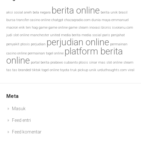
berita online
aksi sosial
aneh
bela negara
berita unik
brasil
bursa transfer
casino online
chatgpt
chazaqradio.com
dunia maya
emmanuel
macron
erik ten hag
game
game online
game steam
inovasi bisnis
isvoranu.com
judi slot online
manchester united
media berita
media sosial
paris
penjahat
perjudian online
penyakit ptosis
perjudian
permainan
platform berita
casino online
permainan togel online
online
portal berita
prabowo subianto
ptosis
sinar mas
slot online
steam
tas
tas branded
tiktok
togel online
toyota
truk pickup
unik
urduthoughts.com
viral
Meta
Masuk
Feed entri
Feed komentar