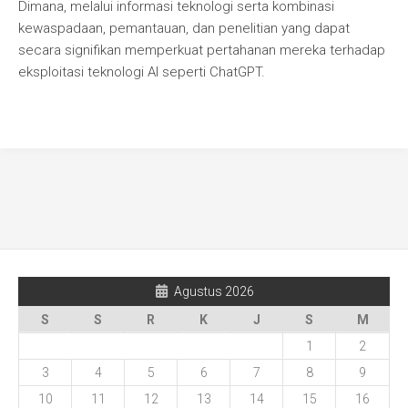
Dimana, melalui informasi teknologi serta kombinasi
kewaspadaan, pemantauan, dan penelitian yang dapat
secara signifikan memperkuat pertahanan mereka terhadap
eksploitasi teknologi AI seperti ChatGPT.
Agustus 2026
S
S
R
K
J
S
M
1
2
3
4
5
6
7
8
9
10
11
12
13
14
15
16