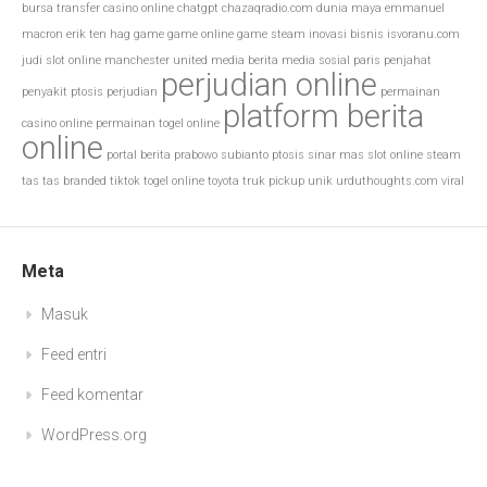
bursa transfer
casino online
chatgpt
chazaqradio.com
dunia maya
emmanuel
macron
erik ten hag
game
game online
game steam
inovasi bisnis
isvoranu.com
judi slot online
manchester united
media berita
media sosial
paris
penjahat
perjudian online
penyakit ptosis
perjudian
permainan
platform berita
casino online
permainan togel online
online
portal berita
prabowo subianto
ptosis
sinar mas
slot online
steam
tas
tas branded
tiktok
togel online
toyota
truk pickup
unik
urduthoughts.com
viral
Meta
Masuk
Feed entri
Feed komentar
WordPress.org