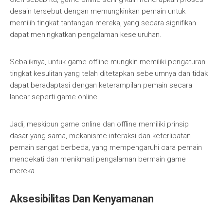
desain tersebut dengan memungkinkan pemain untuk
memilih tingkat tantangan mereka, yang secara signifikan
dapat meningkatkan pengalaman keseluruhan.
Sebaliknya, untuk game offline mungkin memiliki pengaturan
tingkat kesulitan yang telah ditetapkan sebelumnya dan tidak
dapat beradaptasi dengan keterampilan pemain secara
lancar seperti game online.
Jadi, meskipun game online dan offline memiliki prinsip
dasar yang sama, mekanisme interaksi dan keterlibatan
pemain sangat berbeda, yang mempengaruhi cara pemain
mendekati dan menikmati pengalaman bermain game
mereka.
Aksesibilitas Dan Kenyamanan