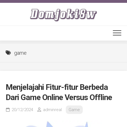
Skip
to
content
game
Menjelajahi Fitur-fitur Berbeda
Dari Game Online Versus Offline
20/12/2024
adminreal
Game